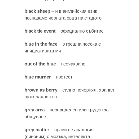
black sheep
– и в английския език
познаваме черната овца на стадото
black tie event
– официално събитие
blue in the face
– в грешна посока е
инициативата ми
out of the blue
– неочаквано
blue murder
– протест
brown as berry
– силно почернял, хванал
шоколадов тен
grey area
– неопределен или труден за
общуване
grey matter
– прави се аналогия
(синоним) с мозъка, интелекта