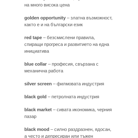
на много висока цена
golden opportunity
– златна възможност,
както е и на български език
red tape
– безсмислени правила,
спиращи прогреса и развитието на една
инициатива
blue collar
– професия, свързана с
механична работа
silver screen
– филмовата индустрия
black gold
– петролната индустрия
black market
– сивата икономика, черния
пазар
black mood
– силно раздразнен, ядосан,
а често и депресиран или тъжен