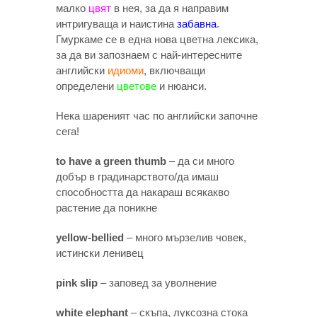
малко
цвят
в нея, за да я направим
интригуваща и наистина
забавна
.
Гмуркаме се в една нова цветна лексика,
за да ви запознаем с най-интересните
английски
идиоми
, включващи
определени
цветове
и нюанси.
Нека шареният час по английски започне
сега!
to have a green thumb
– да си много
добър в градинарството/да имаш
способността да накараш всякакво
растение да поникне
yellow-bellied
– много мързелив човек,
истински ленивец
pink slip
– заповед за уволнение
white elephant
– скъпа, луксозна стока