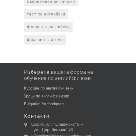
съвременен английски
тест по английски
флора на английски
фразови глаголи
Изберете
вашата
форма
на
обучение
по
английски
език
Курсове по английски език
Уроци по английски език
Bulgarian for foreigners
Контакти:
София, ул. "Славянска" 9 и
ул. „Цар Шишман“ 43
office@englishworldacademy.com