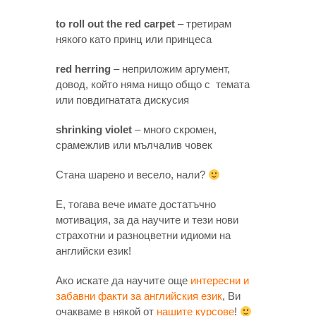
to roll out the red carpet
– третирам
някого като принц или принцеса
red herring
– неприложим аргумент,
довод, който няма нищо общо с
темата
или повдигнатата дискусия
shrinking violet
– много скромен,
срамежлив или мълчалив човек
Стана шарено и весело, нали?
Е, тогава вече имате достатъчно
мотивация, за да научите и тези нови
страхотни и разноцветни идиоми на
английски език!
Ако искате да научите още
интересни и
забавни факти за английския език
, Ви
очакваме в някой от
нашите курсове
!