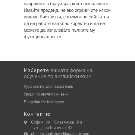
направите в браузъра, който използвате.
Имайте предвид, че ако ограничите някои
видове бисквитки, е възможно сайтът ни
да не работи напълно коректно и да не
можете да използвате пълните му
функционалности.
Изберете
вашата
форма
на
обучение
по
английски
език
Курсове по английски език
Уроци по английски език
Bulgarian for foreigners
Контакти:
София, ул. "Славянска" 9 и
ул. „Цар Шишман“ 43
office@englishworldacademy.com