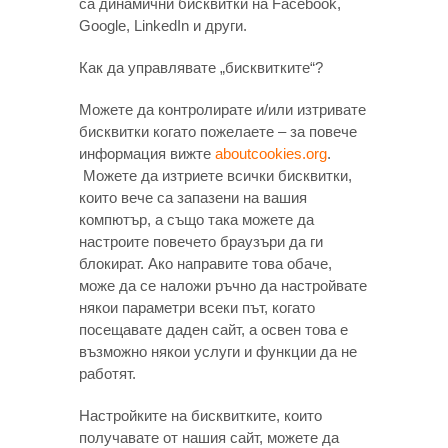
са динамични бисквитки на Facebook,
Google, LinkedIn и други.
Как да управлявате „бисквитките“?
Можете да контролирате и/или изтривате
бисквитки когато пожелаете – за повече
информация вижте
aboutcookies.org
.
Можете да изтриете всички бисквитки,
които вече са запазени на вашия
компютър, а също така можете да
настроите повечето браузъри да ги
блокират. Ако направите това обаче,
може да се наложи ръчно да настройвате
някои параметри всеки път, когато
посещавате даден сайт, а освен това е
възможно някои услуги и функции да не
работят.
Настройките на бисквитките, които
получавате от нашия сайт, можете да