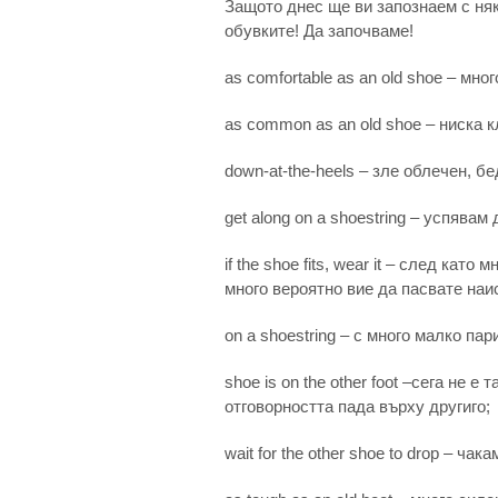
Защото днес ще ви запознаем с ня
обувките! Да започваме!
as comfortable as an old shoe – мно
as common as an old shoe – ниска 
down-at-the-heels – зле облечен, б
get along on a shoestring – успява
if the shoe fits, wear it – след кат
много вероятно вие да пасвате наи
on a shoestring – с много малко пар
shoe is on the other foot –сега не е
отговорността пада върху другиго;
wait for the other shoe to drop – ча