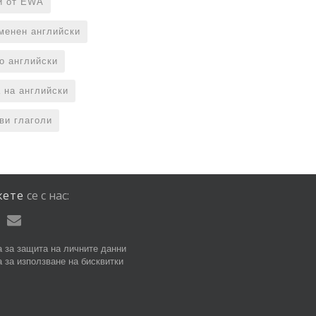
и от EWA
менен английски
по английски
 на английски
ви глаголи
жете
се
с
нас:
 за защита на личните данни
 за използване на бисквитки