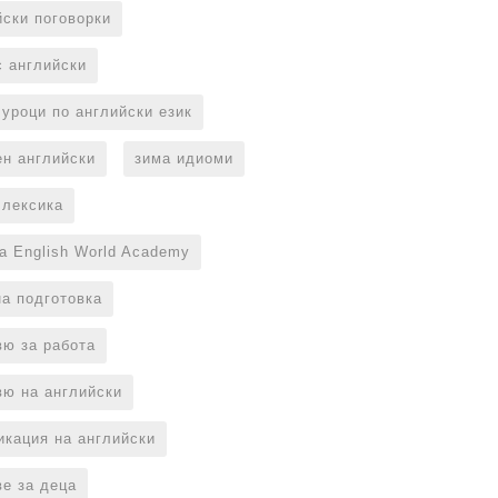
йски поговорки
с английски
 уроци по английски език
ен английски
зима идиоми
 лексика
на English World Academy
на подготовка
вю за работа
вю на английски
икация на английски
ве за деца