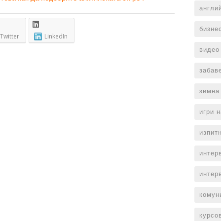
англи
бизне
Twitter
LinkedIn
видео
забав
зимна
игри 
изпит
интер
интер
комун
курсо