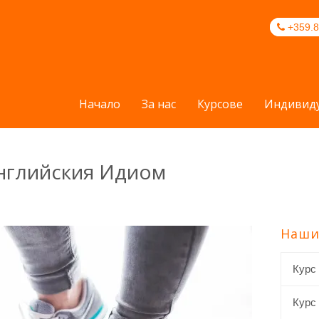
+359.8
Начало
За нас
Курсове
Индивиду
нглийския Идиом
Наши
Курс
Курс 