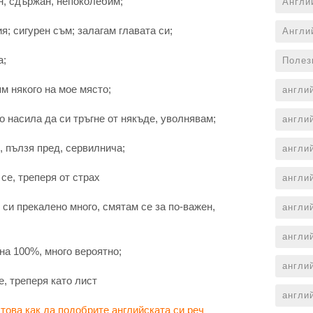
лен, сдържан, непоколебим;
Англи
я; сигурен съм; залагам главата си;
Англи
а;
Полез
ям някого на мое място;
англи
го насила да си тръгне от някъде, уволнявам;
англи
, пълзя пред, сервилнича;
англи
 се, треперя от страх
англи
м си прекалено много, смятам се за по-важен,
англи
англи
, на 100%, много вероятно;
англи
е, треперя като лист
англи
това как да подобрите английската си реч