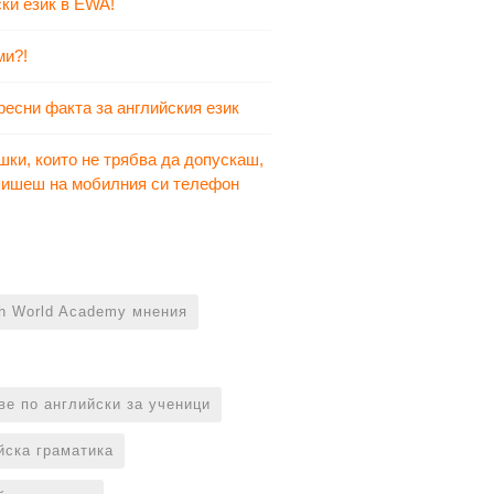
ки език в EWA!
ми?!
ресни факта за английския език
шки, които не трябва да допускаш,
 пишеш на мобилния си телефон
sh World Academy мнения
ве по английски за ученици
йска граматика