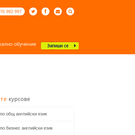
76 982 997
ално обучение
Запиши се
те
курсове
 по общ английски език
по бизнес английски език