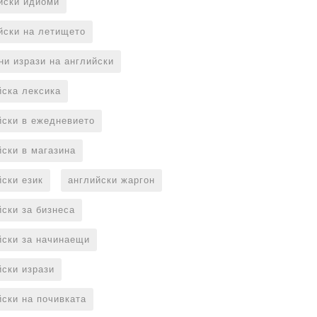
йски идиоми
йски на летището
ни изрази на английски
йска лексика
йски в ежедневието
йски в магазина
йски език
английски жаргон
йски за бизнеса
йски за начинаещи
йски изрази
йски на почивката