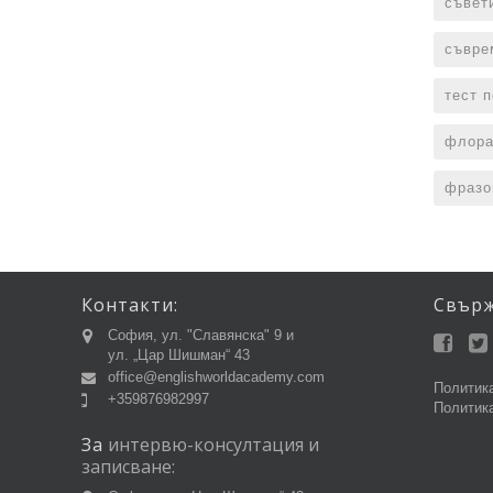
съвет
съвре
тест 
флора
фразо
Контакти:
Свър
София, ул. "Славянска" 9 и
ул. „Цар Шишман“ 43
office@englishworldacademy.com
Политика
+359876982997
Политика
За
интервю-консултация
и
записване: