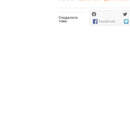
Споделете
това:
Facebook