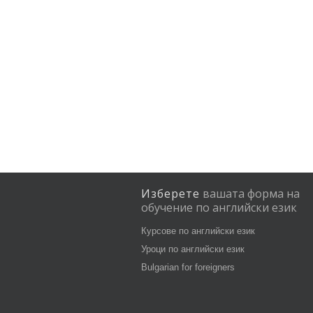
Изберете
вашата
форма
на
обучение
по
английски
език
Курсове по английски език
Уроци по английски език
Bulgarian for foreigners