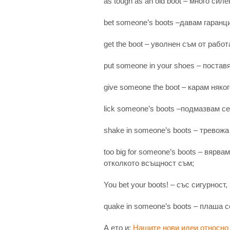
as tough as an old boot – много си
bet someone’s boots –давам гаранци
get the boot – уволнен съм от работ
put someone in your shoes – постав
give someone the boot – карам няко
lick someone’s boots –подмазвам се
shake in someone’s boots – тревожа
too big for someone’s boots – вярва
отколкото всъщност съм;
You bet your boots! – със сигурност
quake in someone’s boots – плаша с
А ето и:
Нашите нови идеи относно 