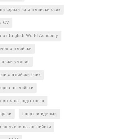
ни фрази на английски език
е CV
и от English World Academy
ичен английски
ически умения
ози английски език
ворен английски
тоятелна подготовка
изрази
спортни идиоми
и за учене на английски