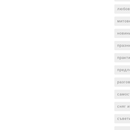
любов
митов
новин
празн
практ
предл
разго
самос
сняг 
съвет