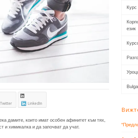
Курс
Корп
език
Курсо
Разго
Уроци
Bulga
Twitter
LinkedIn
Вижт
ка дамите, които имат особен афинитет към тях,
“Предло
ст и химикалка и да започват да учат.