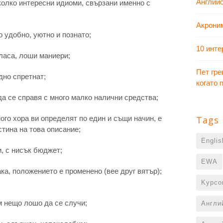
Английс
колко интересни идиоми, свързани именно с
Акрони
го удобно, уютно и познато;
10 инте
класа, лоши маниери;
Пет гре
едно спретнат;
когато
м да се справя с много малко налични средства;
о много хора ви определят по един и същи начин, е
Tags
стина на това описание;
Engli
и, с нисък бюджет;
EWA
 така, положението е променено (вее друг вятър);
Kурсо
кам нещо лошо да се случи;
Англи