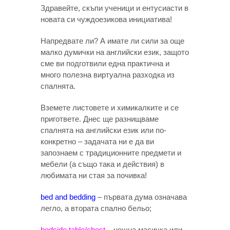
Здравейте, скъпи ученици и ентусиасти в
новата си чуждоезикова инициатива!
Напредвате ли? А имате ли сили за още
малко думички на английски език, защото
сме ви подготвили една практична и
много полезна виртуална разходка из
спалнята.
Вземете листовете и химикалките и се
пригответе. Днес ще разнищваме
спалнята на английски език или по-
конкретно – задачата ни е да ви
запознаем с традиционните предмети и
мебели (а също така и действия) в
любимата ни стая за почивка!
bed and bedding
– първата дума означава
легло, а втората спално бельо;
bedside table/chest
– нощна масичка или