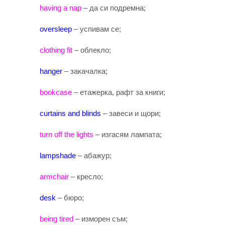
having a nap
– да си подремна;
oversleep
– успивам се;
clothing fit
– облекло;
hanger
– закачалка;
bookcase
– етажерка, рафт за книги;
curtains and blinds
– завеси и щори;
turn off the lights
– изгасям лампата;
lampshade
– абажур;
armchair
– кресло;
desk
– бюро;
being tired
– изморен съм;