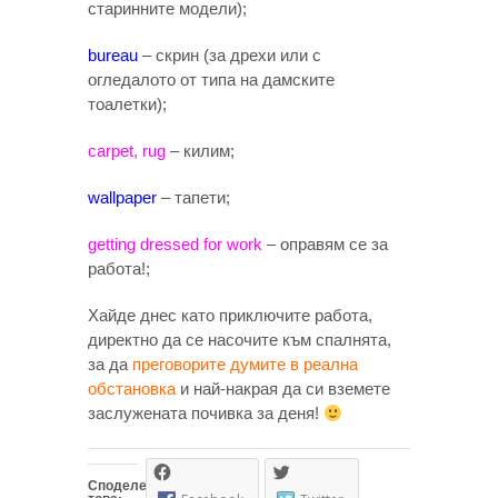
старинните модели);
bureau
– скрин (за дрехи или с
огледалото от типа на дамските
тоалетки);
carpet, rug
– килим;
wallpaper
– тапети;
getting dressed for work
– оправям се за
работа!;
Хайде днес като приключите работа,
директно да се насочите към спалнята,
за да
преговорите думите в реална
обстановка
и най-накрая да си вземете
заслужената почивка за деня!
Споделете