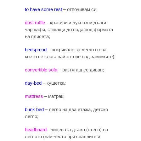
to have some rest
– отпочивам си;
dust ruffle
– красиви и луксозни дълги
чаршафи, стигащи до пода под формата
на плисета;
bedspread
– покривало за легло (това,
което се слага най-отгоре над завивките);
convertible sofa
– разтягащ се диван;
day-bed
– кушетка;
mattress
– матрак;
bunk bed
– легло на два етажа, детско
легло;
headboard
–лицевата дъска (стена) на
леглото (най-често при спалните и