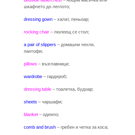
шкафчето до леглото;
dressing gown
– халат, пеньоар;
rocking chair
– люлеещ се стол;
a pair of slippers
– домашни чехли,
пантофи;
pillows
– възглавници;
wardrobe
– гардероб;
dressing table
– тоалетка, будоар;
sheets
– чаршафи;
blanket
– одеяло;
comb and brush
– гребен и четка за коса;