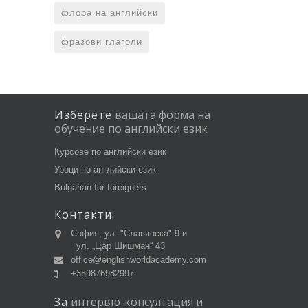
флора на английски
фразови глаголи
Изберете
вашата
форма
на
обучение
по
английски
език
Курсове по английски език
Уроци по английски език
Bulgarian for foreigners
Контакти:
София, ул. "Славянска" 9 и
ул. „Цар Шишман“ 43
office@englishworldacademy.com
+359876982997
За
интервю-консултация
и