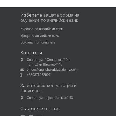
Изберете
вашата
форма
на
обучение
по
английски
език
Курсове по английски език
Уроци по английски език
Bulgarian for foreigners
Контакти:
София, ул. "Славянска" 9 и
ул. „Цар Шишман“ 43
office@englishworldacademy.com
+359876982997
За
интервю-консултация
и
записване:
София, ул. „Цар Шишман“ 43
Свържете
се
с
нас: