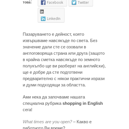
това:
Facebook
Twitter
LinkedIn
Пазаруването е дейност, която
извършваме навсякъде по света. Без
значение дали сте се озовали в
англоговоряща страна или друга (защото
в крайна сметка навсякъде по земното
полукълбо ще ви разберат на английски),
ще е добре да сте подготвени
предварително с някои практични изрази
и думи подходящи за областта.
Ами нека да започваме нашата
специална рубрика
shopping in English
сега!
What times are you open?
– Какво е
работното Ви време?