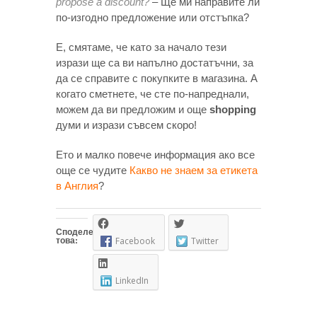
propose a discount?
– Ще ми направите ли
по-изгодно предложение или отстъпка?
Е, смятаме, че като за начало тези
изрази ще са ви напълно достатъчни, за
да се справите с покупките в магазина. А
когато сметнете, че сте по-напреднали,
можем да ви предложим и още
shopping
думи и изрази съвсем скоро!
Ето и малко повече информация ако все
още се чудите
Какво не знаем за етикета
в Англия
?
Споделете
това:
Facebook
Twitter
LinkedIn