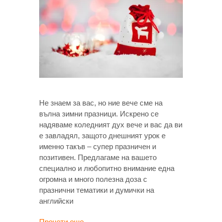
Не знаем за вас, но ние вече сме на
вълна зимни празници. Искрено се
надяваме коледният дух вече и вас да ви
е завладял, защото днешният урок е
именно такъв – супер празничен и
позитивен. Предлагаме на вашето
специално и любопитно внимание една
огромна и много полезна доза с
празнични тематики и думички на
английски
Прочети още →