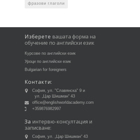
фразови глаголи
Изберете
вашата
форма
на
обучение
по
английски
език
Курсове по английски език
Уроци по английски език
Bulgarian for foreigners
Контакти:
София, ул. "Славянска" 9 и
ул. „Цар Шишман“ 43
office@englishworldacademy.com
+359876982997
За
интервю-консултация
и
записване:
София, ул. „Цар Шишман“ 43