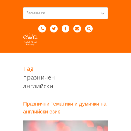
Tag
празничен
английски
Празнични тематики и думички на
английски език