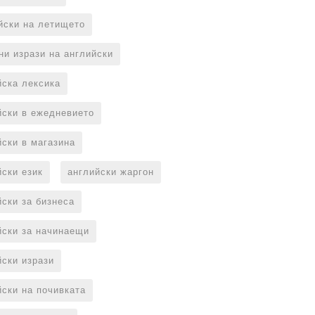
йски на летището
ни изрази на английски
йска лексика
йски в ежедневието
йски в магазина
йски език
английски жаргон
йски за бизнеса
йски за начинаещи
йски изрази
йски на почивката