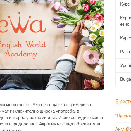
Курс
Корп
език
Курсо
Разго
Уроци
Bulga
Вижт
и много често. Ако се сещате за примери за
е имат изключително широка употреба: в
“Предло
 в интернет; реклами и т.н. И ако се чудите какво
и ясно определение: “Акронимът е вид абревиатура,
Английс
вуци (букви)