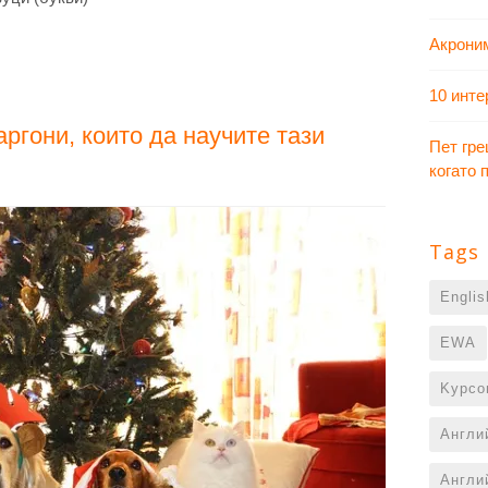
Акрони
10 инте
ргони, които да научите тази
Пет гре
когато
Tags
Engli
EWA
Kурсо
Англи
Англи