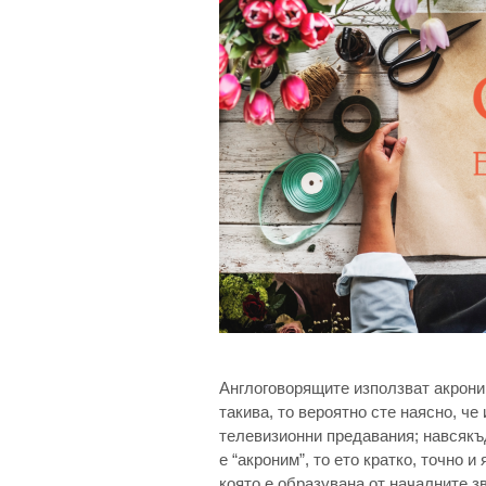
Англоговорящите използват акроним
такива, то вероятно сте наясно, ч
телевизионни предавания; навсякъде
е “акроним”, то ето кратко, точно 
която е образувана от началните з