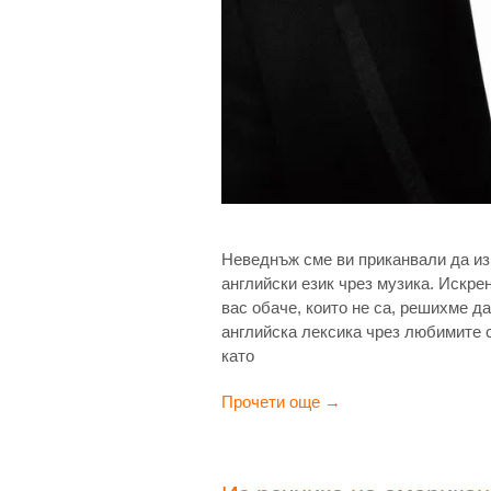
Неведнъж сме ви приканвали да из
английски език чрез музика. Искрен
вас обаче, които не са, решихме д
английска лексика чрез любимите с
като
Прочети още →