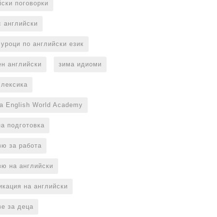
йски поговорки
с английски
 уроци по английски език
ен английски
зима идиоми
 лексика
на English World Academy
на подготовка
вю за работа
вю на английски
икация на английски
ве за деца