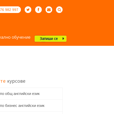
76 982 997
ално обучение
Запиши се
те
курсове
 по общ английски език
по бизнес английски език