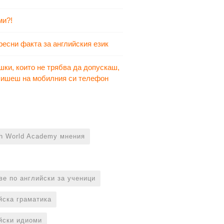
ми?!
ресни факта за английския език
шки, които не трябва да допускаш,
 пишеш на мобилния си телефон
sh World Academy мнения
ве по английски за ученици
йска граматика
йски идиоми