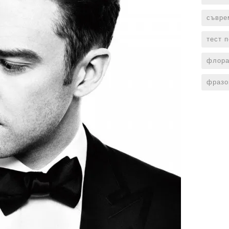
съвре
тест 
флора
фразо