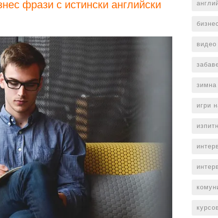
нес фрази с истински английски
англи
бизне
видео
забав
зимна
игри 
изпит
интер
интер
комун
курсо