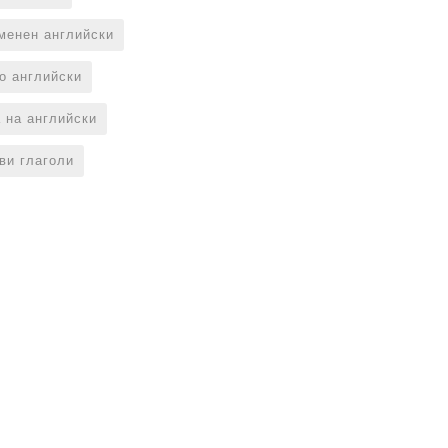
менен английски
по английски
 на английски
ви глаголи