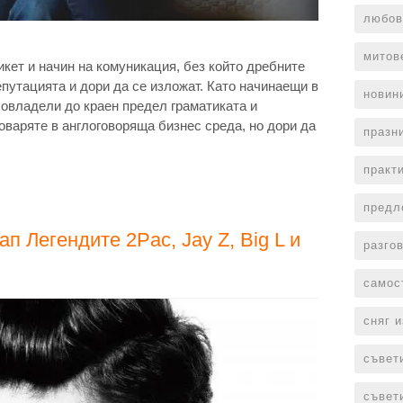
любов
митов
икет и начин на комуникация, без който дребните
епутацията и дори да се изложат. Като начинаещи в
новин
е oвладели до краен предел граматиката и
оваряте в англоговоряща бизнес среда, но дори да
празн
практ
предл
п Легендите 2Pac, Jay Z, Big L и
разго
самос
сняг 
съвет
съвет