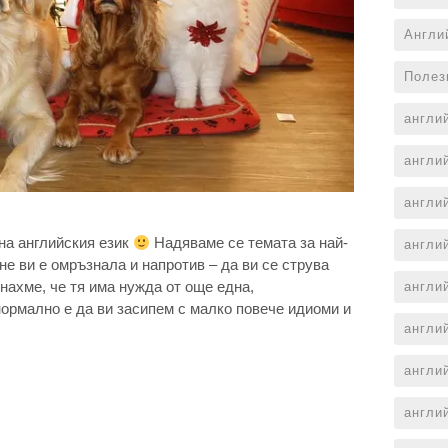
Англи
Полез
англи
англи
англи
на английския език
Надяваме се темата за най-
англи
не ви е омръзнала и напротив – да ви се струва
нахме, че тя има нужда от още една,
англи
нормално е да ви засипем с малко повече идиоми и
англи
англи
англи