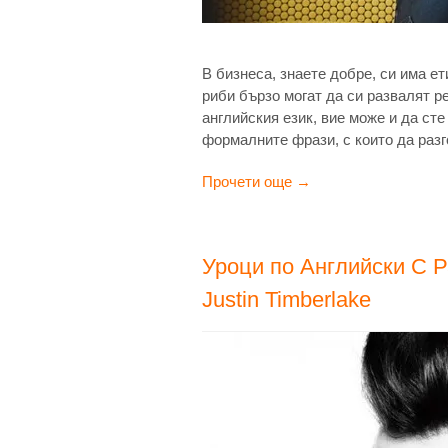
В бизнеса, знаете добре, си има ет
риби бързо могат да си развалят р
английския език, вие може и да ст
формалните фрази, с които да разг
Прочети още →
Уроци по Английски С Ра
Justin Timberlake