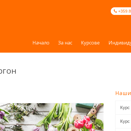
+359.8
Начало
За нас
Курсове
Индивиду
ргон
Наши
Курс
Курс 