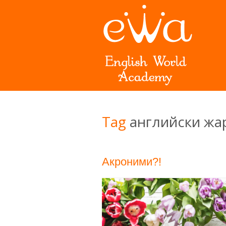
Tag
английски жа
Акроними?!