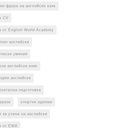
ни фрази на английски език
е CV
и от English World Academy
ичен английски
ически умения
ози английски език
ворен английски
тоятелна подготовка
изрази
спортни идиоми
и за учене на английски
и от EWA