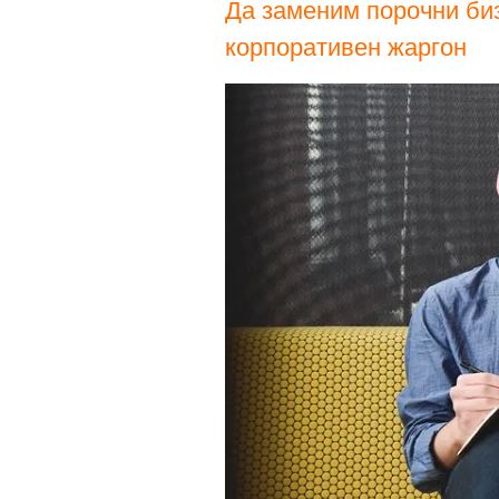
Да заменим порочни биз
корпоративен жаргон