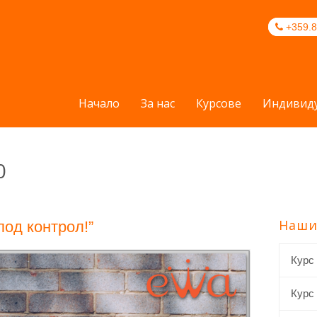
+359.8
Начало
За нас
Курсове
Индивиду
0
Наши
под контрол!”
Курс
Курс 