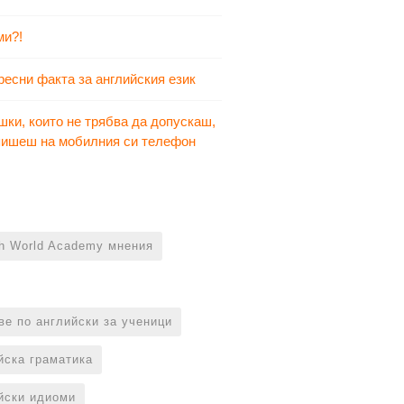
ми?!
ресни факта за английския език
шки, които не трябва да допускаш,
 пишеш на мобилния си телефон
sh World Academy мнения
ве по английски за ученици
йска граматика
йски идиоми