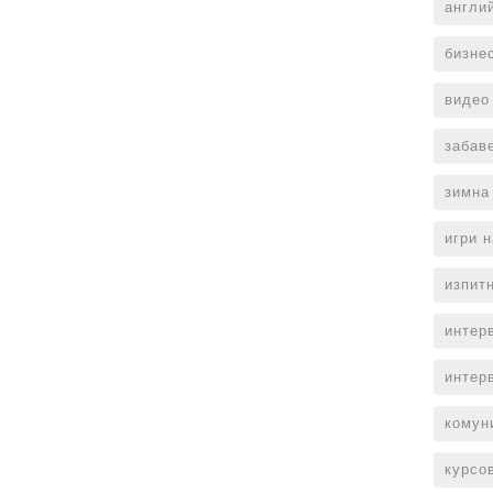
англи
бизне
видео
забав
зимна
игри 
изпит
интер
интер
комун
курсо