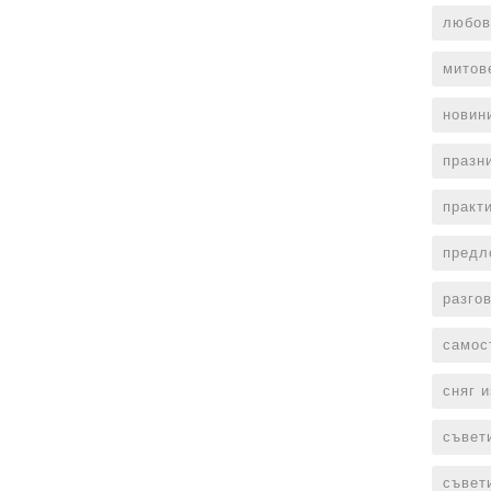
любов
митов
новин
празн
практ
предл
разго
самос
сняг 
съвет
съвет