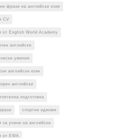
ни фрази на английски език
е CV
и от English World Academy
ичен английски
ически умения
ози английски език
ворен английски
тоятелна подготовка
изрази
спортни идиоми
и за учене на английски
и от EWA