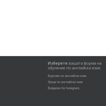
Изберете
вашата
форма
на
обучение
по
английски
език
Курсове по английски език
Уроци по английски език
Bulgarian for foreigners