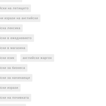
йски на летището
ни изрази на английски
йска лексика
йски в ежедневието
йски в магазина
йски език
английски жаргон
йски за бизнеса
йски за начинаещи
йски изрази
йски на почивката