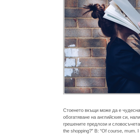
Стоенето вкъщи може да е чудесна
обогатяване на английския си, нал
грешените предлози и словосъчетания
the shopping?” B: “Of course, mum. I 