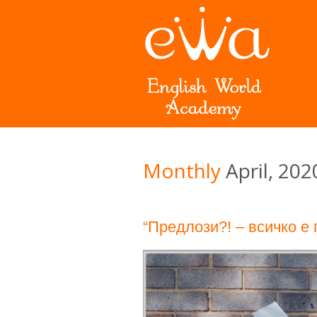
Monthly
April, 202
“Предлози?! – всичко е 