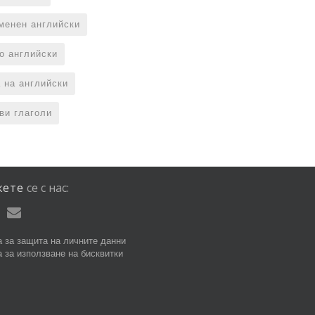
менен английски
по английски
 на английски
ви глаголи
жете
се
с
нас:
 за защита на личните данни
 за използване на бисквитки