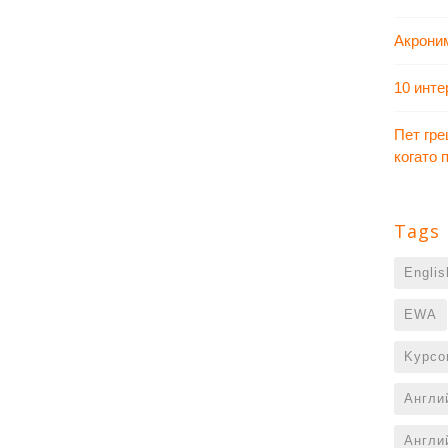
Акрони
10 инте
Пет гре
когато
Tags
Engli
EWA
Kурсо
Англи
Англи