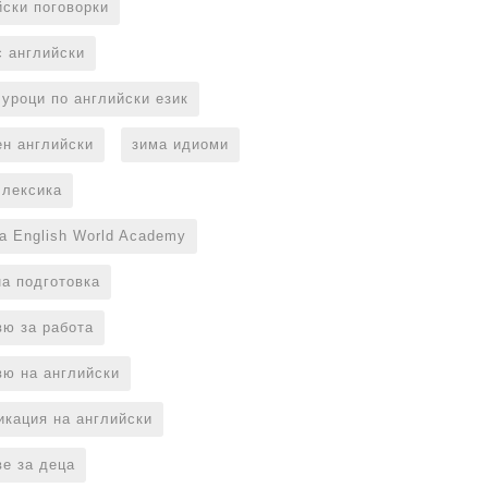
йски поговорки
с английски
 уроци по английски език
ен английски
зима идиоми
 лексика
на English World Academy
на подготовка
вю за работа
вю на английски
икация на английски
ве за деца