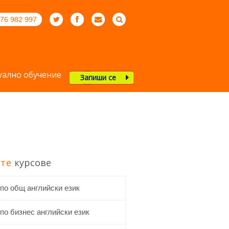
76 982 997
ално обучение
Запиши се
те
курсове
 по общ английски език
по бизнес английски език