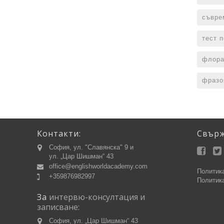
съвре
тест 
флора
фразо
Контакти:
Свър
София, ул. "Славянска" 9 и
ул. „Цар Шишман“ 43
office@englishworldacademy.com
Политика
+359876982997
Политика
За
интервю-консултация
и
записване:
София, ул. „Цар Шишман“ 43