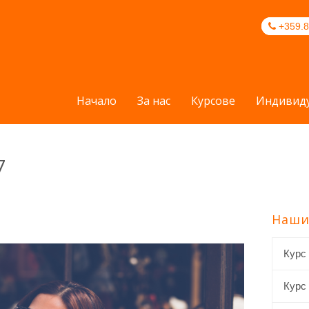
+359.8
Начало
За нас
Курсове
Индивиду
7
Наши
Курс
Курс 