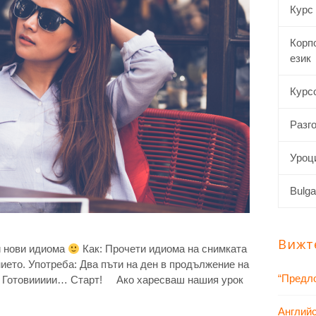
Курс
Корп
език
Курсо
Разго
Уроци
Bulga
Вижт
и нови идиома
Как: Прочети идиома на снимката
нието. Употреба: Два пъти на ден в продължение на
“Предло
Готовиииии… Старт! Ако харесваш нашия урок
Английс