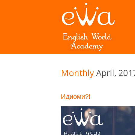
Monthly
April, 201
Идиоми?!