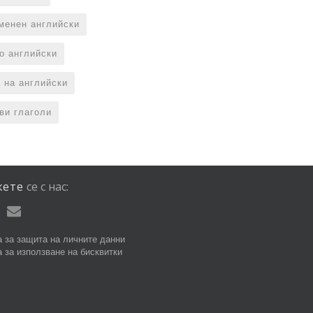
менен английски
по английски
 на английски
ви глаголи
жете
се
с
нас:
 за защита на личните данни
 за използване на бисквитки