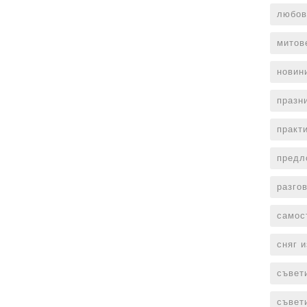
любов
митов
новин
празн
практ
предл
разго
самос
сняг 
съвет
съвет