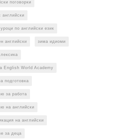
йски поговорки
с английски
 уроци по английски език
ен английски
зима идиоми
 лексика
на English World Academy
на подготовка
вю за работа
вю на английски
икация на английски
ве за деца