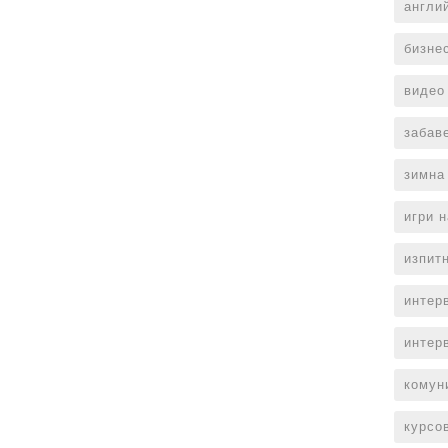
англи
бизне
видео
забав
зимна
игри 
изпит
интер
интер
комун
курсо