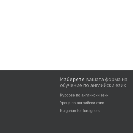
Изберете
вашата
форма
на
обучение
по
английски
език
Курсове по английски език
Уроци по английски език
Bulgarian for foreigners