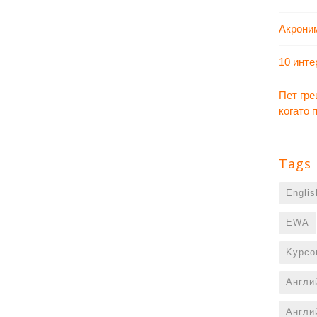
Акрони
10 инте
Пет гре
когато
Tags
Engli
EWA
Kурсо
Англи
Англи