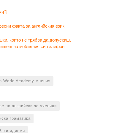
ми?!
ресни факта за английския език
шки, които не трябва да допускаш,
 пишеш на мобилния си телефон
sh World Academy мнения
ве по английски за ученици
йска граматика
йски идиоми