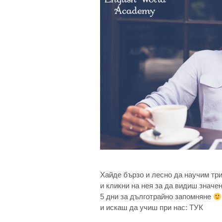
Хайде бързо и лесно да научим тр
и кликни на нея за да видиш значе
5 дни за дълготрайно запомняне
и искаш да учиш при нас: ТУК