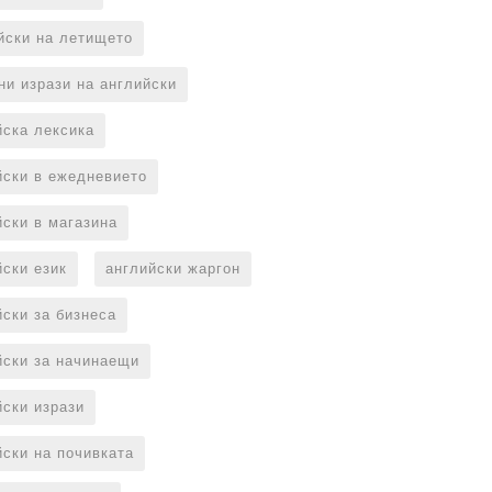
йски на летището
ни изрази на английски
йска лексика
йски в ежедневието
йски в магазина
йски език
английски жаргон
йски за бизнеса
йски за начинаещи
йски изрази
йски на почивката