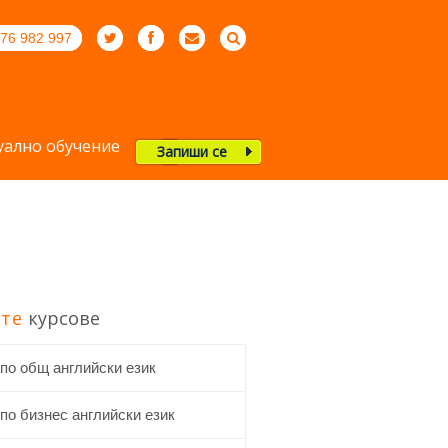
76 982 997
ално обучение
Запиши се
те
курсове
 по общ английски език
по бизнес английски език