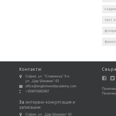
съвре
тест 
флора
фразо
Контакти:
Свър
София, ул. "Славянска" 9 и
ул. „Цар Шишман“ 43
office@englishworldacademy.com
Политика
+359876982997
Политика
За
интервю-консултация
и
записване:
София, ул. „Цар Шишман“ 43