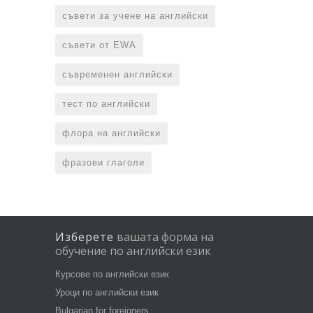
съвети за учене на английски
съвети от EWA
съвременен английски
тест по английски
флора на английски
фразови глаголи
Изберете
вашата
форма
на
обучение
по
английски
език
Курсове по английски език
Уроци по английски език
Bulgarian for foreigners