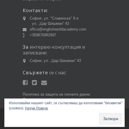
Контакти:
София, ул. "Славянска" 9 и
ул. „Цар Шишман“ 43
office@englishworldacademy.com
+359876982997
За
интервю-консултация
и
записване:
София, ул. „Цар Шишман“ 43
Свържете
се
с
нас:
Политика за защита на личните данни
Политика за използване на бисквитки
Използвайки нашият сайт, се съгласяваш да използваме "бисквитки"
(cookies).
Научи Повече
Copyright © 2014 EnglishWorldAcademy.com.
Всички права запазени.