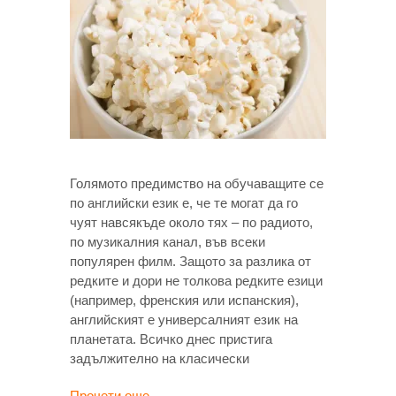
Голямото предимство на обучаващите се
по английски език е, че те могат да го
чуят навсякъде около тях – по радиото,
по музикалния канал, във всеки
популярен филм. Защото за разлика от
редките и дори не толкова редките езици
(например, френския или испанския),
английският е универсалният език на
планетата. Всичко днес пристига
задължително на класически
Прочети още →