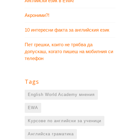
Английски език в EWA!
Акроними?!
10 интересни факта за английския език
Пет грешки, които не трябва да
допускаш, когато пишеш на мобилния си
телефон
Tags
English World Academy мнения
EWA
Kурсове по английски за ученици
Английска граматика