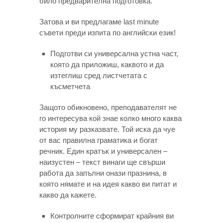
било предварителна подготовка.
Затова и ви предлагаме last minute
съвети преди изпита по английски език!
Подготви си универсална устна част,
която да приложиш, каквото и да
изтеглиш сред листчетата с
късметчета
Защото обикновено, преподавателят не
го интересува кой знае колко много каква
история му разказвате. Той иска да чуе
от вас правилна граматика и богат
речник. Един кратък и универсален –
наизустен – текст винаги ще свърши
работа да запълни онази празнина, в
която нямате и на идея какво ви питат и
какво да кажете.
Контролните сформират крайния ви