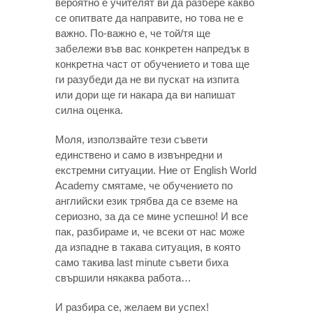
вероятно е учителят ви да разбере какво
се опитвате да направите, но това не е
важно. По-важно е, че той/тя ще
забележи във вас конкретен напредък в
конкретна част от обучението и това ще
ги разубеди да не ви пускат на изпита
или дори ще ги накара да ви напишат
силна оценка.
Моля, използвайте тези съвети
единствено и само в извънредни и
екстремни ситуации. Ние от English World
Academy смятаме, че обучението по
английски език трябва да се вземе на
сериозно, за да се мине успешно! И все
пак, разбираме и, че всеки от нас може
да изпадне в такава ситуация, в която
само такива last minute съвети биха
свършили някаква работа…
И разбира се, желаем ви успех!