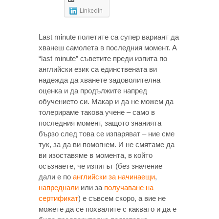
LinkedIn
Last minute полетите са супер вариант да
хванеш самолета в последния момент. А
“last minute” съветите преди изпита по
английски език са единствената ви
надежда да хванете задоволителна
оценка и да продължите напред
обучението си. Макар и да не можем да
толерираме такова учене – само в
последния момент, защото знанията
бързо след това се изпаряват – ние сме
тук, за да ви помогнем. И не смятаме да
ви изоставяме в момента, в който
осъзнаете, че изпитът (без значение
дали е по
английски за начинаещи
,
напреднали
или за
получаване на
сертификат
) е съвсем скоро, а вие не
можете да се похвалите с каквато и да е