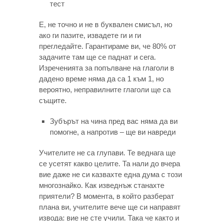
тест
Е, не точно и не в буквален смисъл, но
ако ги пазите, извадете ги и ги
прегледайте. Гарантираме ви, че 80% от
задачите там ще се паднат и сега.
Изреченията за попълване на глаголи в
дадено време няма да са 1 към 1, но
вероятно, неправилните глаголи ще са
същите.
Зубърът на чина пред вас няма да ви
помогне, а напротив – ще ви навреди
Учителите не са глупави. Те веднага ще
се усетят какво целите. Та нали до вчера
вие даже не си казвахте една дума с този
многознайко. Как изведнъж станахте
приятели? В момента, в който разберат
плана ви, учителите вече ще си направят
извода: вие не сте учили. Така че както и