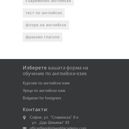
съвременен английски
тест по английски
флора на английски
фразови глаголи
Изберете
вашата
форма
на
обучение
по
английски
език
Курсове по английски език
Уроци по английски език
Bulgarian for foreigners
Контакти:
София, ул. "Славянска" 9 и
ул. „Цар Шишман“ 43
office@englishworldacademy.com