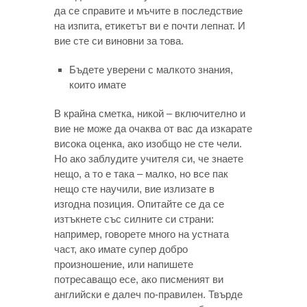
да се справите и мъчите в последствие
на изпита, етикетът ви е почти лепнат. И
вие сте си виновни за това.
Бъдете уверени с малкото знания,
които имате
В крайна сметка, никой – включително и
вие не може да очаква от вас да изкарате
висока оценка, ако изобщо не сте чели.
Но ако заблудите учителя си, че знаете
нещо, а то е така – малко, но все пак
нещо сте научили, вие излизате в
изгодна позиция. Опитайте се да се
изтъкнете със силните си страни:
например, говорете много на устната
част, ако имате супер добро
произношение, или напишете
потресаващо есе, ако писменият ви
английски е далеч по-правилен. Твърде