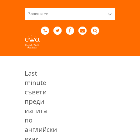
Last
minute
съвети
преди
изпита
по
английски
език