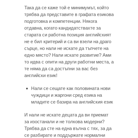
Така да се каже той е минимумът, който
трябва да представите в графата езикова
подготовка и компетенции. Някога
отдавна, когато кандидатствахте за
старата си работна позиция английският
не е бил критерий и са ви взели на драго
сърце, но нали не искате да тъпчете на
едно място? Нали искате развитие? Ами
то идва с опити на други работни места, а
те няма да са достъпни за вас без
английски език!
Нали се сещате как половината нови
чуждици и жаргони сред езика на
младите се базира на английския език
И нали не искате децата да ви приемат
за изостанали и не толкова модерни?
Трябва да сте на една вълна с тях, за да
се разбирате и поддържате нормални