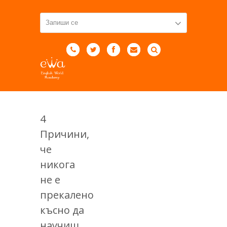
4
Причини,
че
никога
не е
прекалено
късно да
научиш