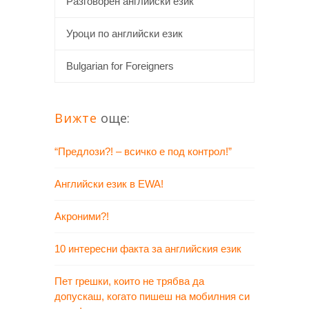
Разговорен английски език
Уроци по английски език
Bulgarian for Foreigners
Вижте
още:
“Предлози?! – всичко е под контрол!”
Английски език в EWA!
Акроними?!
10 интересни факта за английския език
Пет грешки, които не трябва да
допускаш, когато пишеш на мобилния си