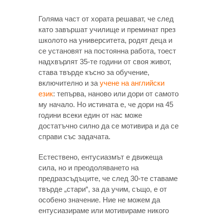
Голяма част от хората решават, че след
като завършат училище и преминат през
школото на университета, родят деца и
се установят на постоянна работа, тоест
надхвърлят 35-те години от своя живот,
става твърде късно за обучение,
включително и за
учене на английски
език
: тепърва, наново или дори от самото
му начало. Но истината е, че дори на 45
години всеки един от нас може
достатъчно силно да се мотивира и да се
справи със задачата.
Естествено, ентусиазмът е движеща
сила, но и преодоляването на
предразсъдъците, че след 30-те ставаме
твърдe „стари“, за да учим, също, е от
особено значение. Ние не можем да
ентусиазираме или мотивираме никого