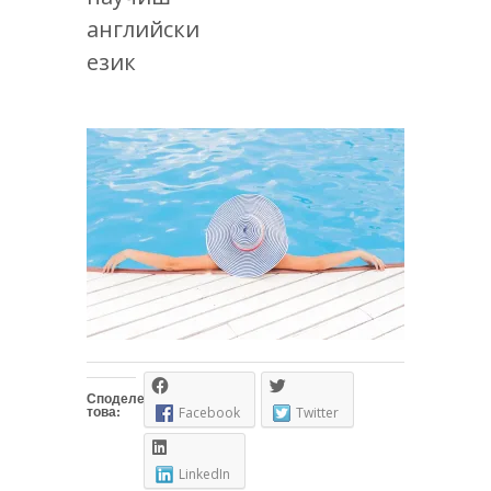
английски
език
Споделете
това:
Facebook
Twitter
LinkedIn