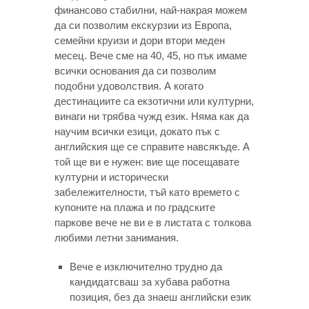
финансово стабилни, най-накрая можем
да си позволим екскурзии из Европа,
семейни круизи и дори втори меден
месец. Вече сме на 40, 45, но пък имаме
всички основания да си позволим
подобни удоволствия. А когато
дестинациите са екзотични или културни,
винаги ни трябва чужд език. Няма как да
научим всички езици, докато пък с
английския ще се справите навсякъде. А
той ще ви е нужен: вие ще посещавате
културни и исторически
забележителности, тъй като времето с
купоните на плажа и по градските
паркове вече не ви е в листата с толкова
любими летни занимания.
Вече е изключително трудно да
кандидатсваш за хубава работна
позиция, без да знаеш английски език