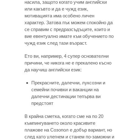
насила, защото когато учим английски
или какъвто и да е чужд език,
мотивацията има особено личен
характер. Затова пък можем спокойно да
се справим с предразсъдъците, които и
вие евентуално имате към обучението по
чужд език след тази възраст.
Ето ви, например, 4 супер основателни
причини, че никога не е прекалено късно
да научиш английски език:
Прекрасните, далечни, луксозни и
семейни почивки и ваканции на
далечни дестинации тепърва ви
предстоят
В крайна сметка, когато сме на по 20
къмпингуването около красивите
плажове на Созопол е добър вариант, но
след като улегнем и станем по-заможни и