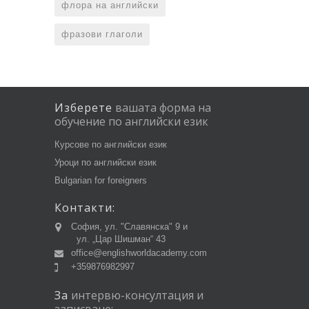
флора на английски
фразови глаголи
Изберете
вашата
форма
на
обучение
по
английски
език
Курсове по английски език
Уроци по английски език
Bulgarian for foreigners
Контакти:
София, ул. "Славянска" 9 и
ул. „Цар Шишман“ 43
office@englishworldacademy.com
+359876982997
За
интервю-консултация
и