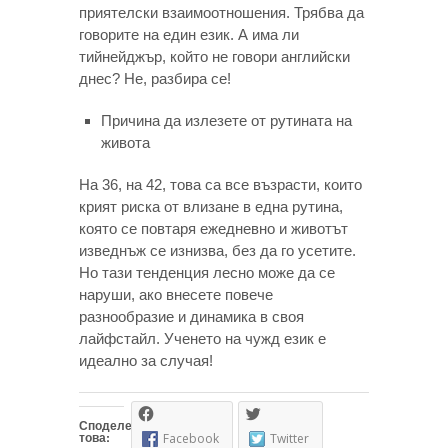
приятелски взаимоотношения. Трябва да
говорите на един език. А има ли
тийнейджър, който не говори английски
днес? Не, разбира се!
Причина да излезете от рутината на
живота
На 36, на 42, това са все възрасти, които
крият риска от влизане в една рутина,
която се повтаря ежедневно и животът
изведнъж се изнизва, без да го усетите.
Но тази тенденция лесно може да се
наруши, ако внесете повече
разнообразие и динамика в своя
лайфстайл. Ученето на чужд език е
идеално за случая!
Споделете
това:
Facebook
Twitter