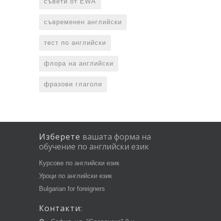
съвети от EWA
съвременен английски
тест по английски
флора на английски
фразови глаголи
Изберете
вашата
форма
на
обучение
по
английски
език
Курсове по английски език
Уроци по английски език
Bulgarian for foreigners
Контакти: