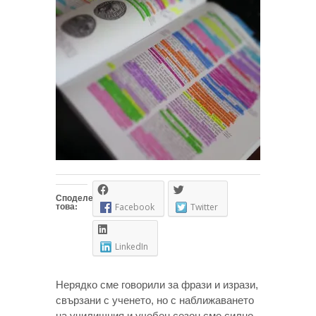
Споделете
това:
Facebook
Twitter
LinkedIn
Нерядко сме говорили за фрази и изрази,
свързани с ученето, но с наближаването
на училищния и учебен сезон сме силно