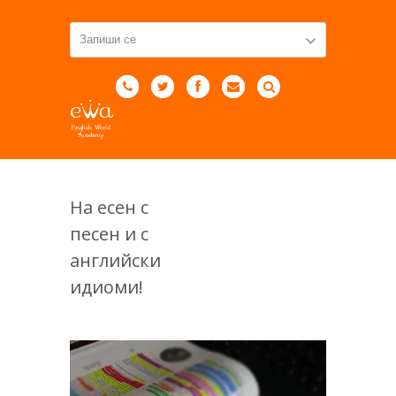
На есен с
песен и с
английски
идиоми!