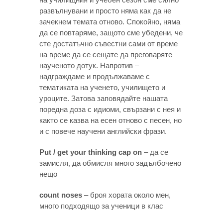
развълнувани и просто няма как да не
зачекнем темата отново. Спокойно, няма
да се повтаряме, защото сме убедени, че
сте достатъчно съвестни сами от време
на време да се сещате да преговаряте
наученото дотук. Напротив –
надграждаме и продължаваме с
тематиката на ученето, училището и
уроците. Затова заповядайте нашата
поредна доза с идиоми, свързани с нея и
както се казва на есен отново с песен, но
и с повече научени английски фрази.
Put / get your thinking cap on
– да се
замисля, да обмисля много задълбочено
нещо
count noses
– броя хората около мен,
много подходящо за ученици в клас