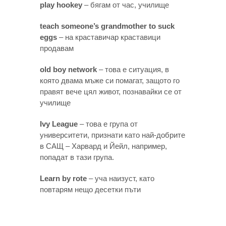
play hookey
– бягам от час, училище
teach someone’s grandmother to suck
eggs
– на краставичар краставици
продавам
old boy network
– това е ситуация, в
която двама мъже си помагат, защото го
правят вече цял живот, познавайки се от
училище
Ivy League
– това е група от
университети, признати като най-добрите
в САЩ – Харвард и Йейл, например,
попадат в тази група.
Learn by rote
– уча наизуст, като
повтарям нещо десетки пъти