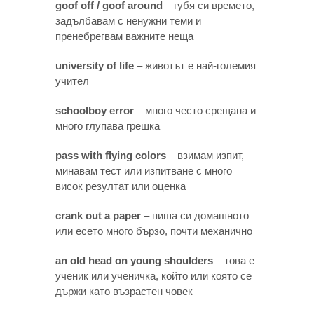
goof off / goof around
– губя си времето,
задълбавам с ненужни теми и
пренебрегвам важните неща
university of life
– животът е най-големия
учител
schoolboy error
– много често срещана и
много глупава грешка
pass with flying colors
– взимам изпит,
минавам тест или изпитване с много
висок резултат или оценка
crank out a paper
– пиша си домашното
или есето много бързо, почти механично
an old head on young shoulders
– това е
ученик или ученичка, който или която се
държи като възрастен човек