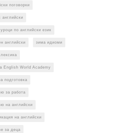
йски поговорки
с английски
 уроци по английски език
ен английски
зима идиоми
 лексика
на English World Academy
на подготовка
вю за работа
вю на английски
икация на английски
ве за деца