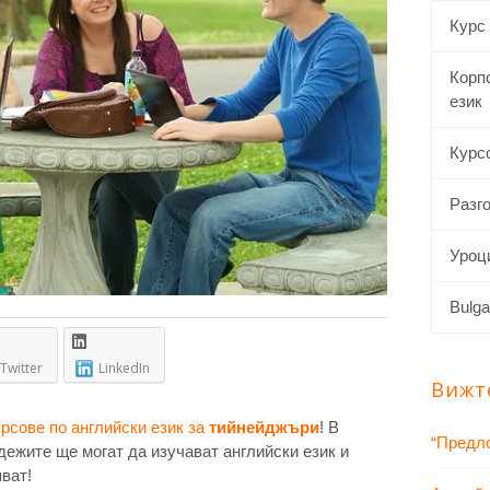
Курс
Корп
език
Курсо
Разго
Уроци
Bulga
Twitter
LinkedIn
Вижт
урсове по английски език за
тийнейджъри
! В
“Предло
дежите ще могат да изучават английски език и
ват!