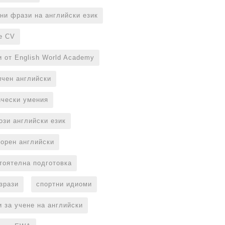
ни фрази на английски език
е CV
и от English World Academy
ичен английски
ически умения
ози английски език
ворен английски
тоятелна подготовка
изрази
спортни идиоми
и за учене на английски