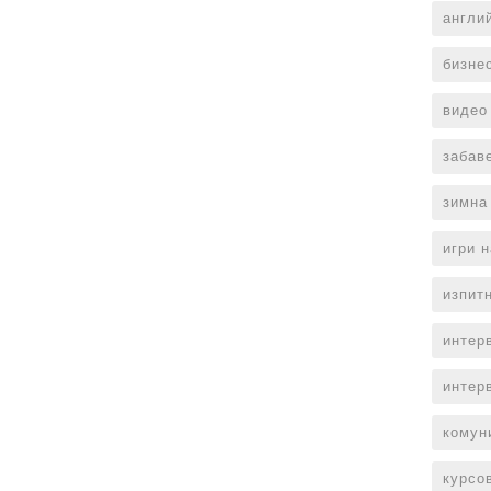
англи
бизне
видео
забав
зимна
игри 
изпит
интер
интер
комун
курсо