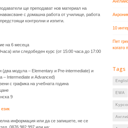
Английс
одаватели ще преподават нов материал на
наваксване с домашна работа от училище, работа
Акрони
а предстоящи контролни и изпити.
10 инте
Пет гре
ие на 6 месеца
когато
0часа) или следобеден курс (от 15:00 часа до 17:00
Tags
и
(два модула – Elementary и Pre-intermediate) и
 – Intermediate и Advanced)
Engli
зени с графика на учебната година
щане
EWA
нска 9
Kурсо
 език
Англи
елна информация или да се запишете, не се
тел. 0876 982 997 или на: