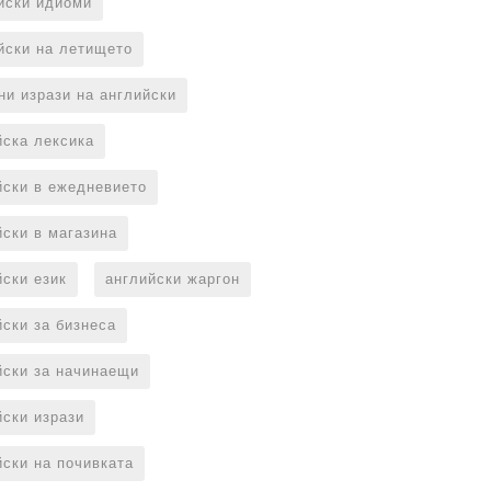
йски идиоми
йски на летището
ни изрази на английски
йска лексика
йски в ежедневието
йски в магазина
йски език
английски жаргон
йски за бизнеса
йски за начинаещи
йски изрази
йски на почивката