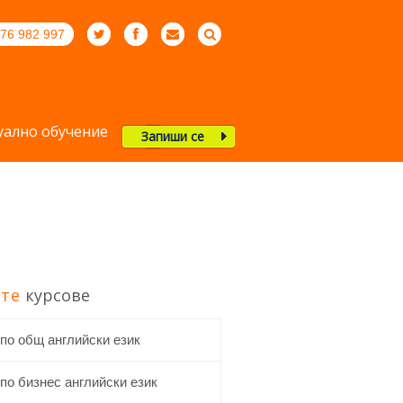
76 982 997
ално обучение
Запиши се
те
курсове
 по общ английски език
по бизнес английски език