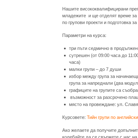
Нашите висококвалифицирани преп
младежите и ще отделят време за 
по групови проекти и подготовка з
Параметри на курса:
три пъти седмично в продължен
сутрешен (от 09:00 часа до 11:0
часа)
малки групи – до 7 души
избор между група за
начинаещ
група за
напреднали
(два модула
графиците на групите са съобра
възможност за разсрочено пла
място на провеждане: ул. Славя
Курсовете:
Тийн групи по английски
Ако желаете да получите допълнит
колебайте да се свържете с нас на 