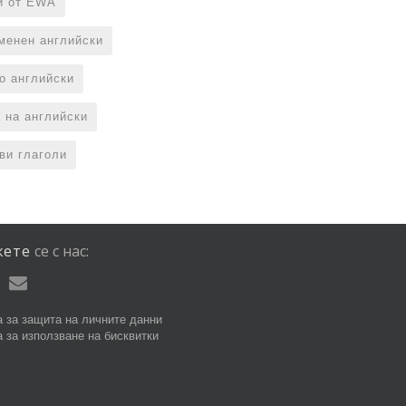
и от EWA
менен английски
по английски
 на английски
ви глаголи
жете
се
с
нас:
 за защита на личните данни
 за използване на бисквитки