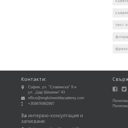
съвет
съвре
тест 
флора
фразо
Контакти:
Свър
София, ул. "Славянска" 9 и
ул. „Цар Шишман“ 43
office@englishworldacademy.com
Политика
+359876982997
Политика
За
интервю-консултация
и
записване: