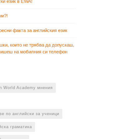
ки език в EWA!
ми?!
ресни факта за английския език
шки, които не трябва да допускаш,
 пишеш на мобилния си телефон
sh World Academy мнения
ве по английски за ученици
йска граматика