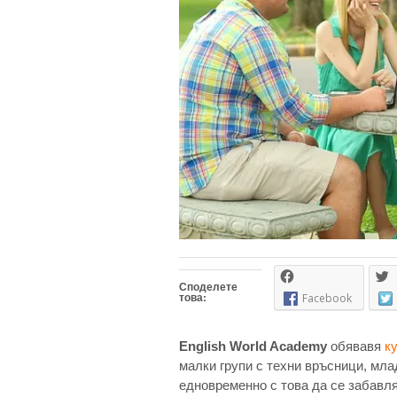
Споделете
това:
Facebook
English World Academy
обявавя
к
малки групи с техни връсници, мла
едновременно с това да се забавля