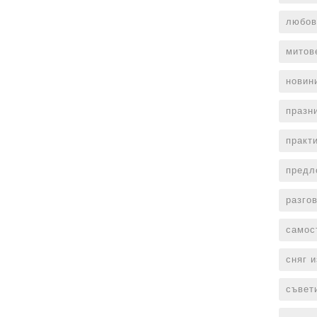
любов
митов
новин
празн
практ
предл
разго
самос
сняг 
съвет