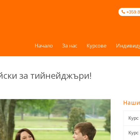
+359.8
Начало
За нас
Курсове
Индивиду
йски за тийнейджъри!
Наши
Курс
Курс 