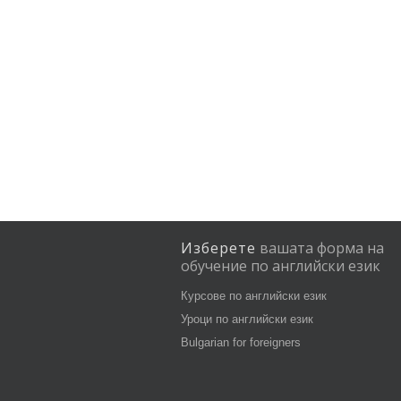
Изберете
вашата
форма
на
обучение
по
английски
език
Курсове по английски език
Уроци по английски език
Bulgarian for foreigners