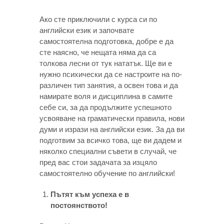
Ако сте приключили с курса си по
английски език и започвате
самостоятелна подготовка, добре е да
сте наясно, че нещата няма да са
толкова лесни от тук нататък. Ще ви е
нужно психически да се настроите на по-
различен тип занятия, а освен това и да
намирате воля и дисциплина в самите
себе си, за да продължите успешното
усвояване на граматически правила, нови
думи и изрази на английски език. За да ви
подготвим за всичко това, ще ви дадем и
няколко специални съвети в случай, че
пред вас стои задачата за изцяло
самостоятелно обучение по английски!
Пътят към успеха е в
постоянството!