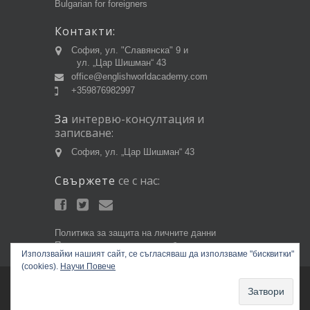
Bulgarian for foreigners
Контакти:
София, ул. "Славянска" 9 и
ул. „Цар Шишман“ 43
office@englishworldacademy.com
+359876982997
За
интервю-консултация
и
записване:
София, ул. „Цар Шишман“ 43
Свържете
се
с
нас:
Политика за защита на личните данни
Политика за използване на бисквитки
Използвайки нашият сайт, се съгласяваш да използваме "бисквитки"
(cookies).
Научи Повече
Copyright © 2014 EnglishWorldAcademy.com.
Всички права запазени.