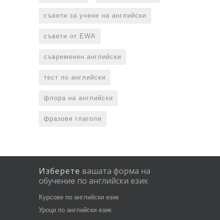
съвети за учене на английски
съвети от EWA
съвременен английски
тест по английски
флора на английски
фразови глаголи
Изберете
вашата
форма
на
обучение
по
английски
език
Курсове по английски език
Уроци по английски език