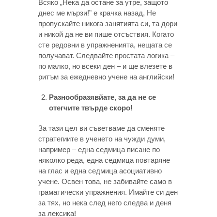
Всяко „Нека да остане за утре, защото
днес ме мързи!” е крачка назад, Не
пропускайте никога занятията си, та дори
и никой да не ви пише отсъствия. Когато
сте редовни в упражненията, нещата се
получават. Следвайте простата логика –
по малко, но всеки ден – и ще влезете в
ритъм за ежедневно учене на английски!
Разнообразявйате, за да не се
отегчите твърде скоро!
За тази цел ви съветваме да сменяте
стратегиите в ученето на чужди думи,
например – една седмица писане по
няколко реда, една седмица повтаряне
на глас и една седмица асоциативно
учене. Освен това, не забивайте само в
граматически упражнения. Имайте си ден
за тях, но нека след него следва и деня
за лексика!