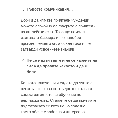
Търсете комуникация…
Дори и да нямате приятели чужденци,
можете спокойно да говорите с приятели
на английски език. Това ще намали
езиковата бариера и ще подобри
произношението ви, а освен това и ще
затвърди усвоениете знания!
Не се измъчвайте и не се карайте на
сила да правите каквото и да е
било!
Колкото повече пъти сядате да учите с
неохота, толкова по-трудно ще става и
самостоятелното ви обучение по
английски език. Старайте се да приемате
подготовката си като нещо полезно,
което обаче е забавно и интересно!