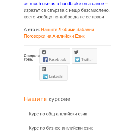
as much use as a handbrake on a canoe
–
изразът се свързва с нещо безсмислено,
което изобщо по-добре да не се прави
А ето и:
Нашите Любими Забавни
Поговорки на Английски Език
Споделете
това:
Facebook
Twitter
LinkedIn
Нашите
курсове
Курс по общ английски език
Курс по бизнес английски език