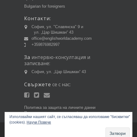
Bulgarian for foreigners
Контакти:
София, ул. "Славянска" 9 и
ул. „Цар Шишман“ 43
office@englishworldacademy.com
+359876982997
За
интервю-консултация
и
записване:
София, ул. „Цар Шишман“ 43
Свържете
се
с
нас:
Политика за защита на личните данни
Политика за използване на бисквитки
Използвайки нашият сайт, се съгласяваш да използваме "бисквитки"
(cookies).
Научи Повече
Copyright © 2014 EnglishWorldAcademy.com.
Всички права запазени.