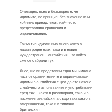
Очевидно, ясно и безспорно е, че
идиомите, по принцип, без значение към
кой език принадлежат, най-често
представлява сравнения и
оприличавания.
Такъв тип идиоми има много както в
нашия роден език, така и в новия
чуждестранен – английския – за който
сме се събрали тук.
Днес, ще ви представим една минимална
част от сравнителните и оприличаващи
идиоми в английския с цел да сте наясно
с най-често използваните и употребявани
сред тях – както в разговорния, така и в
писмения английски, а също така както в
американския, така и в типично
британския.