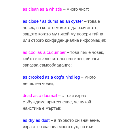
as clean as a whistle
– много чист;
as close / as dums as an oyster
– това е
човек, на когото можете да разчитате,
защото когато му някой му повери тайна
или строго конфиденциална информация;
as cool as a cucumber
– това пък е човек,
който е изключително спокоен, винаги
запазва самообладание;
as crooked as a dog’s hind leg
– много
нечестен човек;
dead as a doornail
– с този израз
събуждаме притеснение, че някой
наистина е мъртъв;
as dry as dust
– в първото си значение,
изразът означава много сух, но във