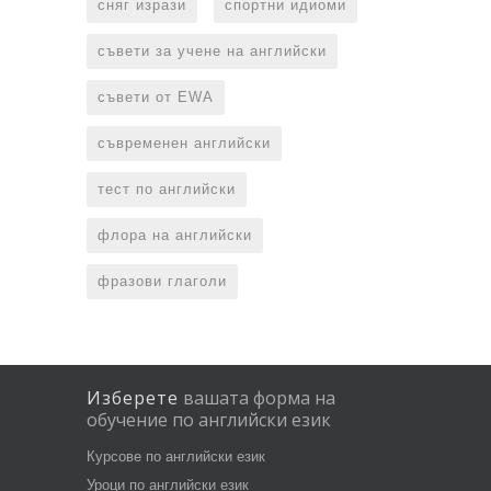
сняг изрази
спортни идиоми
съвети за учене на английски
съвети от EWA
съвременен английски
тест по английски
флора на английски
фразови глаголи
Изберете
вашата
форма
на
обучение
по
английски
език
Курсове по английски език
Уроци по английски език