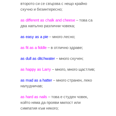
второто си се свързва с нещо крайно
скучно и безинтересно;
as different as chalk and cheese
– това са
два напълно различни човека;
as easy as a pie
– много лесно;
as fit as a fiddle
– в отлично здраве;
as dull as ditchwater
– много скучен;
as happy as Larry
– много, много щастлив;
as mad as a hatter
– много странен, леко
налудничав;
as hard as nails
– това е студен човек,
който няма да прояви милост или
симпатия към някого;