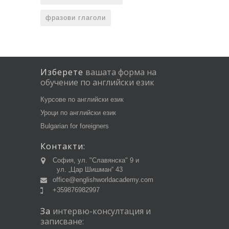
фразови глаголи
Изберете
вашата
форма
на
обучение
по
английски
език
Курсове по английски език
Уроци по английски език
Bulgarian for foreigners
Контакти:
София, ул. "Славянска" 9 и
ул. „Цар Шишман“ 43
office@englishworldacademy.com
+359876982997
За
интервю-консултация
и
записване: