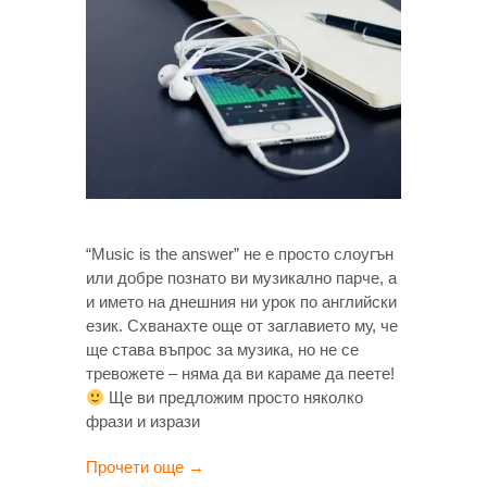
“Music is the answer” не е просто слоугън
или добре познато ви музикално парче, а
и името на днешния ни урок по английски
език. Схванахте още от заглавието му, че
ще става въпрос за музика, но не се
тревожете – няма да ви караме да пеете!
Ще ви предложим просто няколко
фрази и изрази
Прочети още →