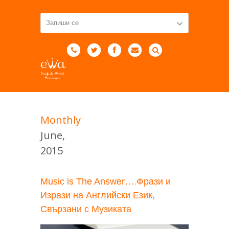
Monthly
June,
2015
Music is The Answer….Фрази и
Изрази на Английски Език,
Свързани с Музиката