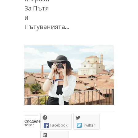
За Пътя
и
Пътуванията…
Споделете
това:
Facebook
Twitter