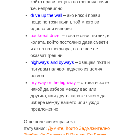
който прави нещата по грешния начин,
т.е. неправилно
drive up the wall
– ако някой прави
нещо по този начин, той много ви
ядосва или изнервя
backseat driver
– това е онзи пътник, в
колата, който постоянно дава съвети
и акъл на шофьора, но те все се
оказват грешни
highways and byways
– хващам пътя и
пътувам наляво-надясно из целия
регион
my way or the highway
– с това искате
някой да избере между вас или
другиго, или друго: карате някого да
избере между вашето или чуждо
предложение
Още полезни изпрази за
пътувания:
Думите, Които Задължително
Трябва Да Сложите В Ръчния Си Багаж