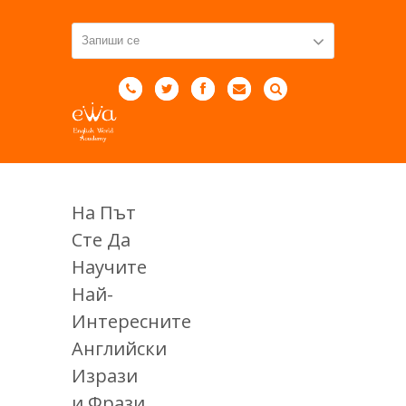
На Път
Сте Да
Научите
Най-
Интересните
Английски
Изрази
и Фрази