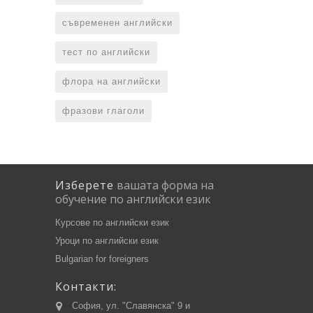
съвременен английски
тест по английски
флора на английски
фразови глаголи
Изберете
вашата
форма
на
обучение
по
английски
език
Курсове по английски език
Уроци по английски език
Bulgarian for foreigners
Контакти:
София, ул. "Славянска" 9 и