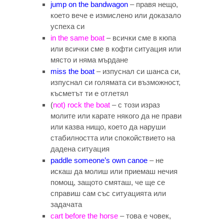
jump on the bandwagon
– правя нещо,
което вече е измислено или доказало
успеха си
in the same boat
– всички сме в кюпа
или всички сме в кофти ситуация или
място и няма мърдане
miss the boat
– изпуснал си шанса си,
изпуснал си голямата си възможност,
късметът ти е отлетял
(
not) rock the boat
– с този израз
молите или карате някого да не прави
или казва нищо, което да наруши
стабилността или спокойствието на
дадена ситуация
paddle someone’s own canoe
– не
искаш да молиш или приемаш нечия
помощ, защото смяташ, че ще се
справиш сам със ситуацията или
задачата
cart before the horse
– това е човек,