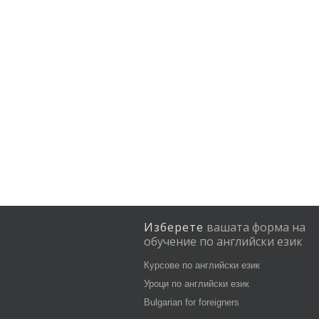
Изберете
вашата
форма
на
обучение
по
английски
език
Курсове по английски език
Уроци по английски език
Bulgarian for foreigners