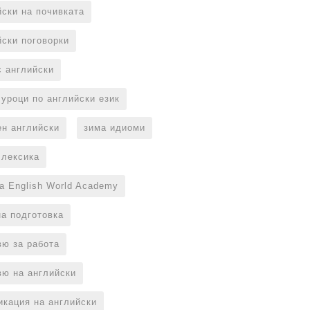
йски на почивката
йски поговорки
с английски
 уроци по английски език
ен английски
зима идиоми
 лексика
на English World Academy
на подготовка
вю за работа
вю на английски
икация на английски