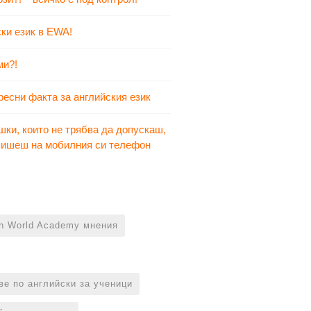
ки език в EWA!
ми?!
ресни факта за английския език
шки, които не трябва да допускаш,
 пишеш на мобилния си телефон
sh World Academy мнения
ве по английски за ученици