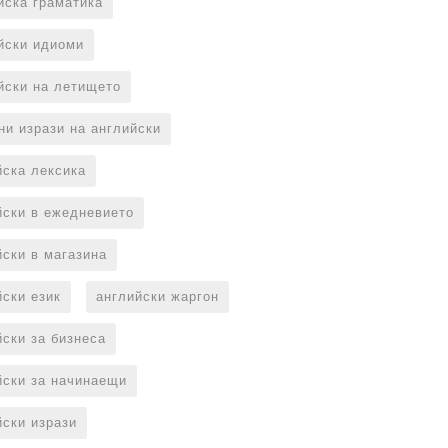
йска граматика
йски идиоми
йски на летището
ни изрази на английски
йска лексика
йски в ежедневието
йски в магазина
йски език
английски жаргон
йски за бизнеса
йски за начинаещи
йски изрази