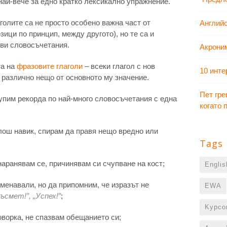
най-вече за едно кратко лексикално упражнение.
аголите са не просто особено важна част от
Английс
зици по принцип, между другото), но те са и
ови словосъчетания.
Акрони
та на
фразовите глаголи
– всеки глагол с нов
10 инте
 различно нещо от основното му значение.
Пет гре
упим рекорда по най-много словосъчетания с една
когато
лош навик, спирам да правя нещо вредно или
Tags
наранявам се, причинявам си счупване на кост;
Engli
оменавали, но да припомним, че изразът не
EWA
Късмет!”, „Успех!”
;
Kурсо
оворка, не спазвам обещанието си;