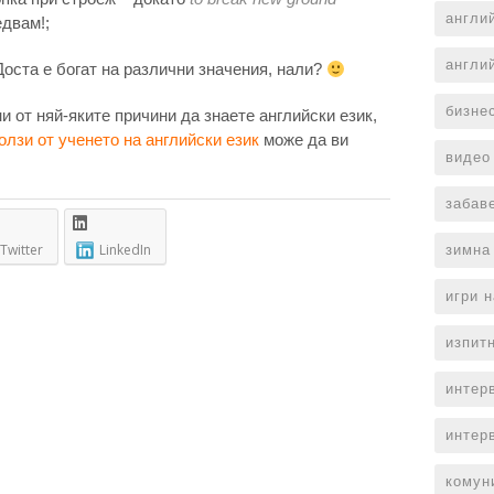
англи
едвам!;
англи
Доста е богат на различни значения, нали?
бизне
и от няй-яките причини да знаете английски език,
лзи от ученето на английски език
може да ви
видео
забав
Twitter
LinkedIn
зимна
игри 
изпит
интер
интер
комун