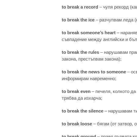
to break a record
– чупя рекорд (ка
to break the ice
– разчупвам леда (к
to break someone’s heart
– нараняв
съвпадение между английски и бъл
to break the rules
– нарушавам пра
закона, престъпвам закона);
to break the news to someone
– ос
информирам навременно;
to break even
– печеля, колкото да
трябва да изхарча;
to break the silence
– нарушавам ти
to break loose
– бягам (от затвор, 
to break ground
– правя първата к