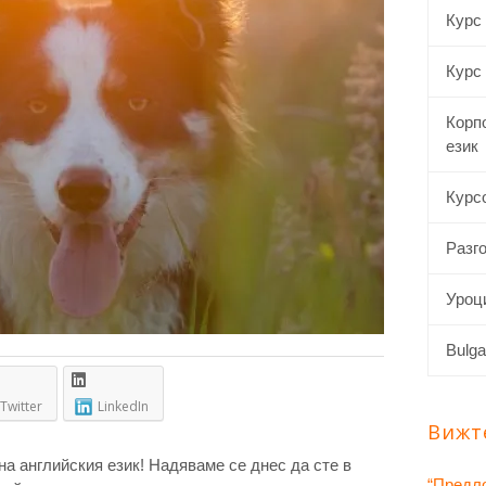
Курс 
Курс
Корп
език
Курсо
Разго
Уроци
Bulga
Twitter
LinkedIn
Вижт
на английския език! Надяваме се днес да сте в
“Предло