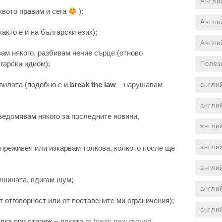
Англи
квото правим и сега
);
Англи
акто е и на български език);
Англи
ам някого, разбивам нечие сърце (отново
гарски идиом);
Полез
вилата (подобно е и
break the law
– нарушавам
англи
англи
ведомявам някого за последните новини,
англи
англи
 преживея или изкарвам толкова, колкото после ще
англи
шината, вдигам шум;
англи
от отговорност или от поставените ми ограничения);
англи
опка при строеж – докато
to break new ground