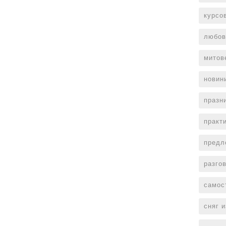
курсо
любов
митов
новин
празн
практ
предл
разго
самос
сняг 