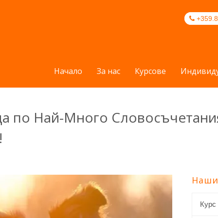
+359.8
Начало
За нас
Курсове
Индивиду
да по Най-Много Словосъчетани
!
Наши
Курс