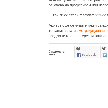
означава да прогресирам или напр
E, как ви се стори глаголът
break
? 
Ако все още се чудите какви са едн
то нашата статия
Нетрадиционни по
предложи много интересни такива.
Споделете
това:
Facebook