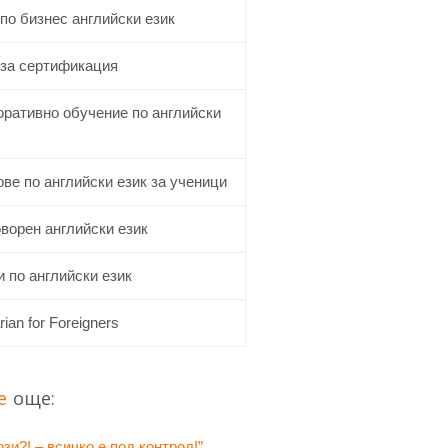
по бизнес английски език
 за сертификация
оративно обучение по английски
ве по английски език за ученици
ворен английски език
 по английски език
rian for Foreigners
е
още:
зи?! – всичко е под контрол!”