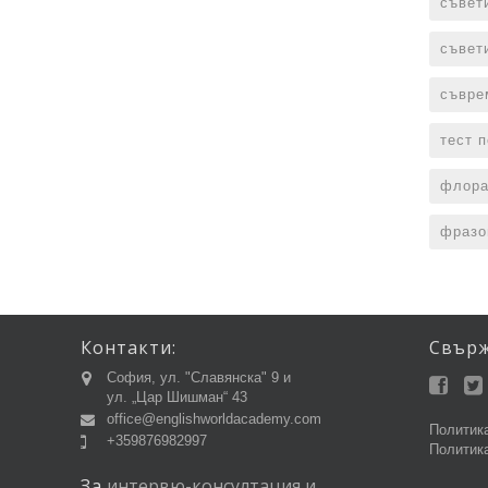
съвет
съвет
съвре
тест 
флора
фразо
Контакти:
Свър
София, ул. "Славянска" 9 и
ул. „Цар Шишман“ 43
office@englishworldacademy.com
Политика
+359876982997
Политика
За
интервю-консултация
и