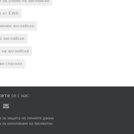
и за учене на английски
и от EWA
менен английски
по английски
 на английски
ви глаголи
жете
се
с
нас:
 за защита на личните данни
 за използване на бисквитки