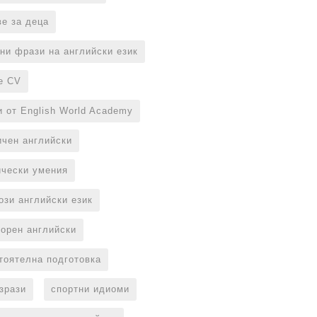
ве за деца
ни фрази на английски език
е CV
и от English World Academy
ичен английски
ически умения
ози английски език
ворен английски
тоятелна подготовка
изрази
спортни идиоми