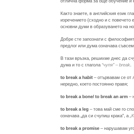
отлична форма за още обучение и 
Както знаете, в английския език гл
изречението (сходно и с повечето е
основни думи в образуването на н
Добре сте запознати с философия
предлог или дума означава съвсем
В тази връзка, решихме днес да сч
дума и то с глагола
“чупя” – break
.
to break a habit
– отървавам се от 
нередно, което постоянно правя;
to break a bone/ to break an arm
– 
to break a leg
– това май сме го сп
означава „да си счупиш крака”, а
„
to break a promise
– нарушавам уг