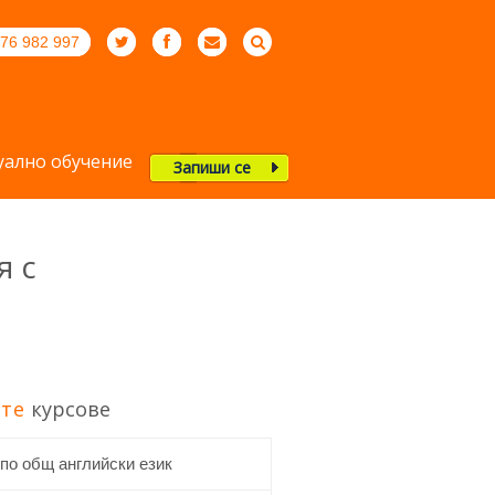
76 982 997
ално обучение
Запиши се
я с
те
курсове
 по общ английски език