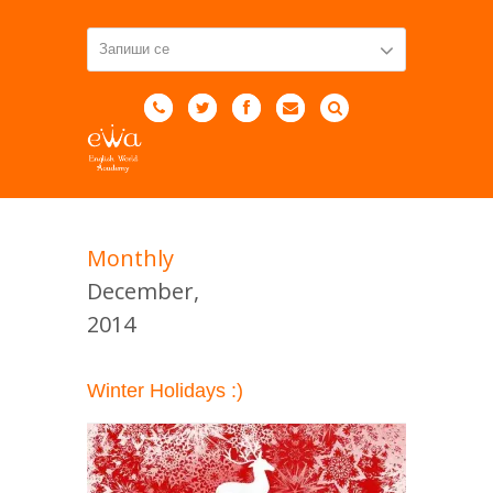
Monthly
December,
2014
Winter Holidays :)