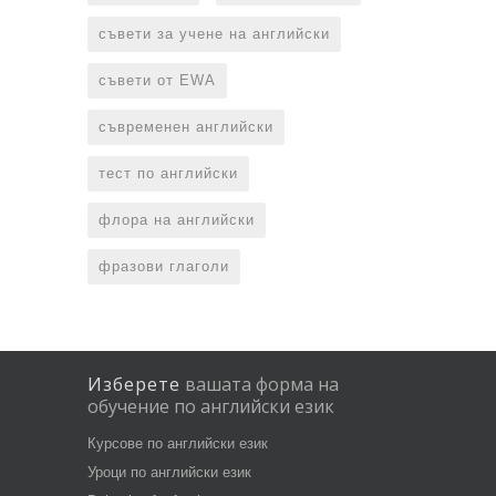
съвети за учене на английски
съвети от EWA
съвременен английски
тест по английски
флора на английски
фразови глаголи
Изберете
вашата
форма
на
обучение
по
английски
език
Курсове по английски език
Уроци по английски език