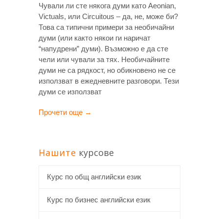
Чували ли сте някога думи като Aeonian,
Victuals, или Circuitous – да, не, може би?
Това са типични примери за необичайни
думи (или както някои ги наричат
“напудрени” думи). Възможно е да сте
чели или чували за тях. Необичайните
думи не са рядкост, но обикновено не се
използват в ежедневните разговори. Тези
думи се използват
Прочети още →
Нашите
курсове
Курс по общ английски език
Курс по бизнес английски език