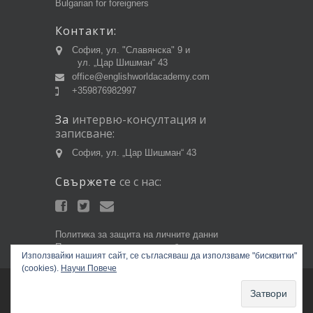
Bulgarian for foreigners
Контакти:
София, ул. "Славянска" 9 и
ул. „Цар Шишман“ 43
office@englishworldacademy.com
+359876982997
За
интервю-консултация
и
записване:
София, ул. „Цар Шишман“ 43
Свържете
се
с
нас:
Политика за защита на личните данни
Политика за използване на бисквитки
Използвайки нашият сайт, се съгласяваш да използваме "бисквитки"
(cookies).
Научи Повече
Copyright © 2014 EnglishWorldAcademy.com.
Всички права запазени.