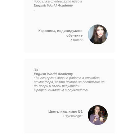
продължа следващото ниво в
English World Academy
.
Каролина, индивидуално
обучение
Student
За
English World Academy
: Много организирана работа в спокойна
атмосфера, която помага за постигане на
по-добри и бързи резултати.
Професионализъм в обучението!
Цветелина, ниво B1
Psychologist