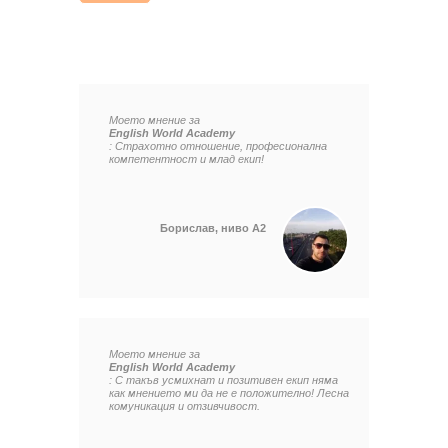
Моето мнение за
English World Academy
: Страхотно отношение, професионална
компетентност и млад екип!
Борислав, ниво А2
Моето мнение за
English World Academy
: С такъв усмихнат и позитивен екип няма
как мнението ми да не е положително! Лесна
комуникация и отзивчивост.