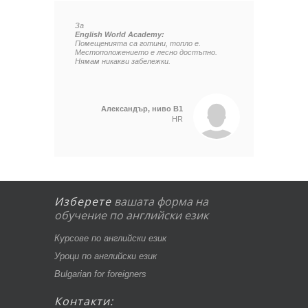
За
English World Academy:
Помещенията са готини, топло е.
Местоположението е лесно достъпно.
Нямам никакви забележки.
Александър, ниво B1
HR
Изберете
вашата
форма
на
обучение
по
английски
език
Курсове по английски език
Уроци по английски език
Bulgarian for foreigners
Контакти: