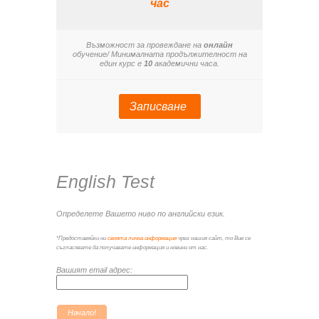
час
Възможност за провеждане на
онлайн
обучение/ Минималната продължителност на
един курс е
10
академични часа.
Записване
Quiz:
English Test
Определете Вашето ниво по английски език.
*Предоставяйки ни
своята лична информация
чрез нашия сайт, то Вие се
съгласявате да получавате информация и новини от нас.
Вашият email адрес:
Начало!