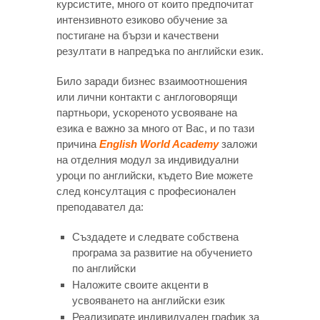
курсистите, много от които предпочитат
интензивното езиково обучение за
постигане на бързи и качествени
резултати в напредъка по английски език.
Било заради бизнес взаимоотношения
или лични контакти с англоговорящи
партньори, ускореното усвояване на
езика е важно за много от Вас, и по тази
причина
English World Academy
заложи
на отделния модул за индивидуални
уроци по английски, където Вие можете
след консултация с професионален
преподавател да:
Създадете и следвате собствена
програма за развитие на обучението
по английски
Наложите своите акценти в
усвояването на английски език
Реализирате индивидуален график за