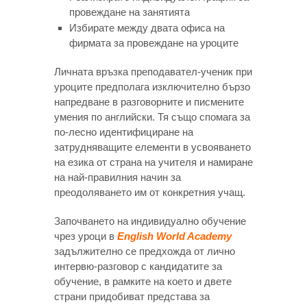
провеждане на занятията
Избирате между двата офиса на
фирмата за провеждане на уроците
Личната връзка преподавател-ученик при
уроците предполага изключително бързо
напредване в разговорните и писмените
умения по английски. Тя също спомага за
по-лесно идентифициране на
затрудняващите елементи в усвояването
на езика от страна на учителя и намиране
на най-правилния начин за
преодоляването им от конкретния учащ.
Започването на индивидуално обучение
чрез уроци в
English World Academy
задължително се предхожда от лично
интервю-разговор с кандидатите за
обучение, в рамките на което и двете
страни придобиват представа за